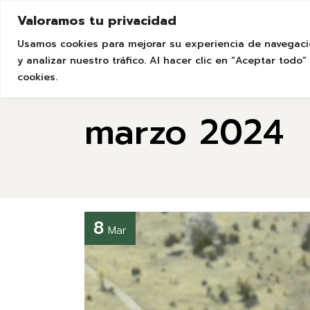
Skip
to
Valoramos tu privacidad
the
HOME
NUESTROS ALOJAMIENTOS
content
Usamos cookies para mejorar su experiencia de navegaci
y analizar nuestro tráfico. Al hacer clic en “Aceptar tod
cookies.
marzo 2024
8
Mar